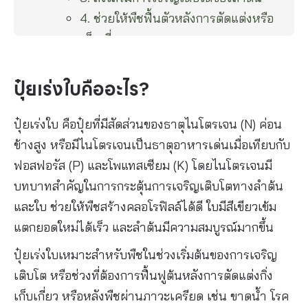
4. ช่วยให้พืชฟื้นตัวหลังการตัดแต่งหรือ
เก็บเกี่ยว
5. เพิ่มความสมบูรณ์ของต้นก่อนเข้าสู่
ระยะถัดไป
ปุ๋ยเร่งใบคืออะไร?
วิธีใช้ปุ๋ยเร่งใบให้ได้ผลดี
1. ใช้ในช่วงที่พืชกำลังเจริญเติบโต
ปุ๋ยเร่งใบ คือปุ๋ยที่มีสัดส่วนของธาตุไนโตรเจน (N) ค่อน
2. ใส่ในปริมาณที่เหมาะสม
ข้างสูง หรือมีไนโตรเจนเป็นธาตุอาหารเด่นเมื่อเทียบกับ
3. ใช้วิธีโรยรอบโคนต้น
ฟอสฟอรัส (P) และโพแทสเซียม (K) โดยไนโตรเจนมี
4. ละลายน้ำรดหรือพ่นทางใบ
บทบาทสำคัญในการกระตุ้นการเจริญเติบโตทางลำต้น
5. ใช้ร่วมกับปุ๋ยอินทรีย์
และใบ ช่วยให้พืชสร้างคลอโรฟิลล์ได้ดี ใบมีสีเขียวเข้ม
ข้อควรระวังในการใช้ปุ๋ยเร่งใบ
แตกยอดใหม่ได้เร็ว และลำต้นมีความสมบูรณ์มากขึ้น
สรุป
ปุ๋ยเร่งใบเหมาะสำหรับพืชในช่วงเริ่มต้นของการเจริญ
ติดต่อเรา | ปรึกษาฟรี ไม่มีค่าใช้จ่าย
เติบโต หรือช่วงที่ต้องการฟื้นฟูต้นหลังการตัดแต่งกิ่ง
เก็บเกี่ยว หรือหลังพืชผ่านภาวะเครียด เช่น ขาดน้ำ โรค