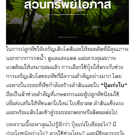
ในการปลูกพืชให้เจริญเติบโตดีและให้ผลผลิตที่มีคุณภาพ
นอกจากการรดน้ำ ดูแลแสงแดด และควบคุมสภาพ
แวดล้อมให้เหมาะสมแล้ว การเลือกใช้ปุ๋ยให้ตรงกับช่วง
การเจริญเติบโตของพืชก็มีความสำคัญอย่างมาก โดย
เฉพาะในระยะที่พืชกำลังสร้างลำต้นและใบ
“ปุ๋ยเร่งใบ”
ถือเป็นตัวช่วยสำคัญที่เกษตรกรและผู้ปลูกพืชนิยมใช้
เพื่อส่งเสริมให้พืชแตกใบใหม่ ใบเขียวสด ลำต้นแข็งแรง
และพร้อมเติบโตเข้าสู่ระยะออกดอกหรือติดผลต่อไป
บทความนี้จะพาคุณไปรู้จักว่า ปุ๋ยเร่งใบคืออะไร? มี
ประโยชน์อย่างไร? ควรใช้ช่วงไหน? และมีข้อควรระวัง