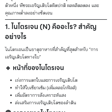
ตัวหนึ่ง พืชจะเจริญเติบโตผิดปกติ ผลผลิตลดลง และ
ข้าม
คุณภาพต่ำลงอย่างชัดเจน
สรุป: N-P-K คือหัวใจของการปลูกพืช
แนะนำเพิ่มเติมสำหรับเกษตรกร
1. ไนโตรเจน (N) คืออะไร? สำคัญ
ติดต่อเรา | ปรึกษาฟรี ไม่มีค่าใช้จ่าย
อย่างไร
ไนโตรเจนเป็นธาตุอาหารที่สำคัญที่สุดสำหรับ “การ
เจริญเติบโตทางใบ”
🔹 หน้าที่ของไนโตรเจน
เร่งการแตกใบและการเจริญเติบโต
ทำให้ใบเขียวเข้ม (เพิ่มคลอโรฟิลล์)
เพิ่มอัตราการสังเคราะห์แสง
ส่งเสริมการเจริญเติบโตของลำต้น