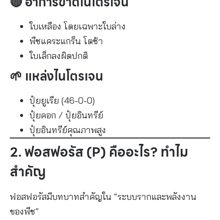
🔴 อาการขาดไนโตรเจน
ใบเหลือง โดยเฉพาะใบล่าง
พืชแคระแกร็น โตช้า
ใบเล็กลงผิดปกติ
🌱 แหล่งไนโตรเจน
ปุ๋ยยูเรีย (46-0-0)
ปุ๋ยคอก / ปุ๋ยอินทรีย์
ปุ๋ยอินทรีย์คุณภาพสูง
2. ฟอสฟอรัส (P) คืออะไร? ทำไม
สำคัญ
ฟอสฟอรัสมีบทบาทสำคัญใน “ระบบรากและพลังงาน
ของพืช”