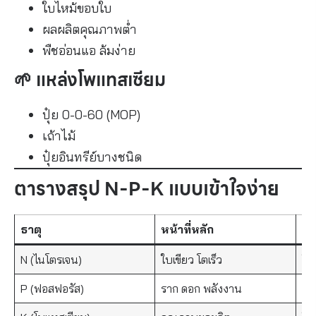
ใบไหม้ขอบใบ
ผลผลิตคุณภาพต่ำ
พืชอ่อนแอ ล้มง่าย
🌱 แหล่งโพแทสเซียม
ปุ๋ย 0-0-60 (MOP)
เถ้าไม้
ปุ๋ยอินทรีย์บางชนิด
ตารางสรุป N-P-K แบบเข้าใจง่าย
ธาตุ
หน้าที่หลัก
อา
N (ไนโตรเจน)
ใบเขียว โตเร็ว
ใบ
P (ฟอสฟอรัส)
ราก ดอก พลังงาน
รา