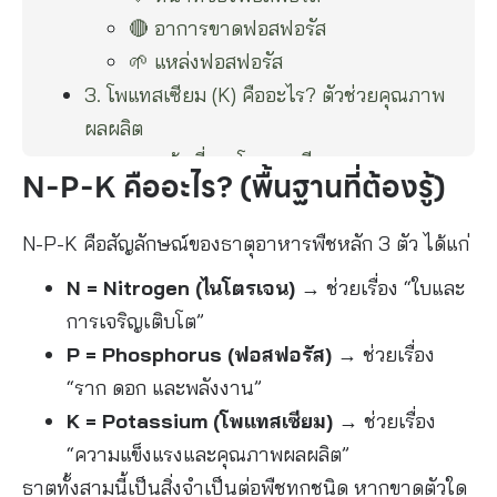
🔴 อาการขาดฟอสฟอรัส
🌱 แหล่งฟอสฟอรัส
3. โพแทสเซียม (K) คืออะไร? ตัวช่วยคุณภาพ
ผลผลิต
🔹 หน้าที่ของโพแทสเซียม
N-P-K คืออะไร? (พื้นฐานที่ต้องรู้)
🔴 อาการขาดโพแทสเซียม
🌱 แหล่งโพแทสเซียม
N-P-K คือสัญลักษณ์ของธาตุอาหารพืชหลัก 3 ตัว ได้แก่
ตารางสรุป N-P-K แบบเข้าใจง่าย
N = Nitrogen (ไนโตรเจน)
→ ช่วยเรื่อง “ใบและ
ปุ๋ย N-P-K คืออะไร?
การเจริญเติบโต”
วิธีเลือกใช้ปุ๋ย N-P-K ให้เหมาะกับพืช
P = Phosphorus (ฟอสฟอรัส)
→ ช่วยเรื่อง
🌱 ระยะต้น (เน้นใบ)
“ราก ดอก และพลังงาน”
🌸 ระยะออกดอก
K = Potassium (โพแทสเซียม)
→ ช่วยเรื่อง
🍉 ระยะติดผล
“ความแข็งแรงและคุณภาพผลผลิต”
ความสำคัญของ N-P-K ต่อผลผลิต
ธาตุทั้งสามนี้เป็นสิ่งจำเป็นต่อพืชทุกชนิด หากขาดตัวใด
N-P-K กับดิน: ความเข้าใจที่เกษตรกรมักมอง