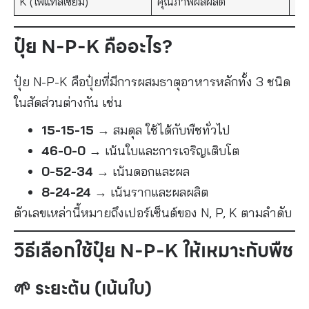
K (โพแทสเซียม)
คุณภาพผลผลิต
ใบไ
ปุ๋ย N-P-K คืออะไร?
ปุ๋ย N-P-K คือปุ๋ยที่มีการผสมธาตุอาหารหลักทั้ง 3 ชนิด
ในสัดส่วนต่างกัน เช่น
15-15-15
→ สมดุล ใช้ได้กับพืชทั่วไป
46-0-0
→ เน้นใบและการเจริญเติบโต
0-52-34
→ เน้นดอกและผล
8-24-24
→ เน้นรากและผลผลิต
ตัวเลขเหล่านี้หมายถึงเปอร์เซ็นต์ของ N, P, K ตามลำดับ
วิธีเลือกใช้ปุ๋ย N-P-K ให้เหมาะกับพืช
🌱 ระยะต้น (เน้นใบ)