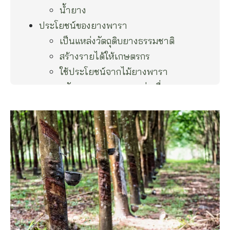
น้ำยาง
ประโยชน์ของยางพารา
เป็นแหล่งวัตถุดิบยางธรรมชาติ
สร้างรายได้ให้เกษตรกร
ใช้ประโยชน์จากไม้ยางพารา
สนับสนุนอุตสาหกรรมต่อเนื่อง
การใช้ยางพาราในอุตสาหกรรม
1. อุตสาหกรรมยานยนต์
2. อุตสาหกรรมการแพทย์และสุขอนามัย
3. อุตสาหกรรมก่อสร้าง
4. อุตสาหกรรมไฟฟ้าและอิเล็กทรอนิกส์
5. อุตสาหกรรมกีฬาและการออกกำลัง
กาย
6. สินค้าอุปโภคบริโภค
7. เฟอร์นิเจอร์และงานไม้