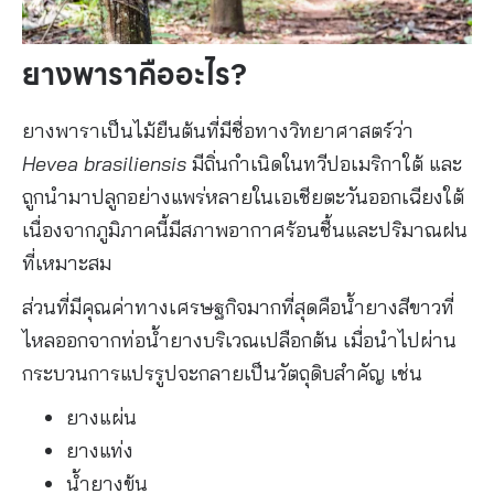
ข้อดีของยางธรรมชาติในภาคอุตสาหกรรม
ความยืดหยุ่นสูง
ยางพาราคืออะไร?
รับแรงดึงและแรงกระแทกได้ดี
ลดแรงสั่นสะเทือน
ยางพาราเป็นไม้ยืนต้นที่มีชื่อทางวิทยาศาสตร์ว่า
ขึ้นรูปเป็นผลิตภัณฑ์ได้หลากหลาย
Hevea brasiliensis
มีถิ่นกำเนิดในทวีปอเมริกาใต้ และ
เป็นวัตถุดิบจากทรัพยากรหมุนเวียน
ถูกนำมาปลูกอย่างแพร่หลายในเอเชียตะวันออกเฉียงใต้
การปลูกยางพาราให้เหมาะสมกับพื้นที่
เนื่องจากภูมิภาคนี้มีสภาพอากาศร้อนชื้นและปริมาณฝน
การเลือกพื้นที่ปลูก
ที่เหมาะสม
การเลือกพันธุ์ยาง
ส่วนที่มีคุณค่าทางเศรษฐกิจมากที่สุดคือน้ำยางสีขาวที่
การเตรียมดิน
ไหลออกจากท่อน้ำยางบริเวณเปลือกต้น เมื่อนำไปผ่าน
การดูแลต้นยางอ่อน
กระบวนการแปรรูปจะกลายเป็นวัตถุดิบสำคัญ เช่น
การกรีดยางอย่างเหมาะสม
ยางแผ่น
ปัจจัยที่มีผลต่อผลผลิตน้ำยาง
ยางแท่ง
ความสำคัญของยางพาราต่อเศรษฐกิจ
น้ำยางข้น
ปัญหาและความท้าทายของสวนยางพารา