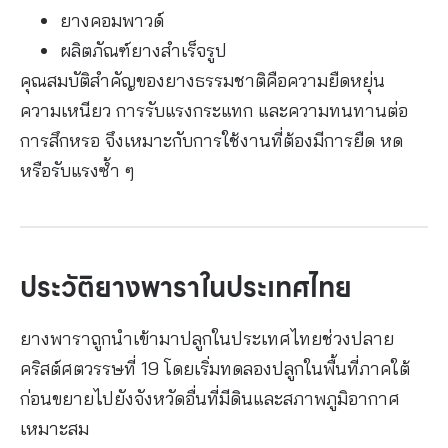
ยางคอมพาวด์
ราคายางผันผวน
ผลิตภัณฑ์ยางสำเร็จรูป
ต้นทุนแรงงาน
คุณสมบัติสำคัญของยางธรรมชาติคือความยืดหยุ่น
โรคและแมลง
ความเหนียว การรับแรงกระแทก และความทนทานต่อ
สภาพอากาศแปรปรวน
การสึกหรอ จึงเหมาะกับการใช้งานที่ต้องมีการยืด หด
การแข่งขันกับยางสังเคราะห์
หรือรับแรงซ้ำ ๆ
แนวทางเพิ่มความคุ้มค่าของสวนยาง
อนาคตของยางพารา
คำถามที่พบบ่อยเกี่ยวกับยางพารา
ยางพาราใช้เวลากี่ปีจึงเริ่มกรีดได้?
ประวัติยางพาราในประเทศไทย
พื้นที่น้ำขังสามารถปลูกยางพาราได้หรือ
ไม่?
ยางพาราถูกนำเข้ามาปลูกในประเทศไทยช่วงปลาย
ยางธรรมชาติต่างจากยางสังเคราะห์
คริสต์ศตวรรษที่ 19 โดยเริ่มทดลองปลูกในพื้นที่ภาคใต้
อย่างไร?
ก่อนขยายไปยังจังหวัดอื่นที่มีดินและสภาพภูมิอากาศ
ต้นยางที่หมดอายุการกรีดยังมีมูลค่าหรือ
เหมาะสม
ไม่?